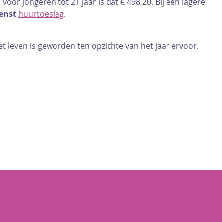
or jongeren tot 21 jaar is dat € 498,20. Bij een lagere
enst
huurtoeslag
.
et leven is geworden ten opzichte van het jaar ervoor.