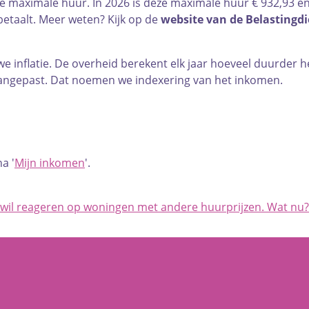
aximale huur. In 2026 is deze maximale huur € 932,93 en vo
etaalt. Meer weten? Kijk op de
website van de Belastingdi
e inflatie. De overheid berekent elk jaar hoeveel duurder h
aangepast. Dat noemen we indexering van het inkomen.
a '
Mijn inkomen
'.
 wil reageren op woningen met andere huurprijzen. Wat nu?