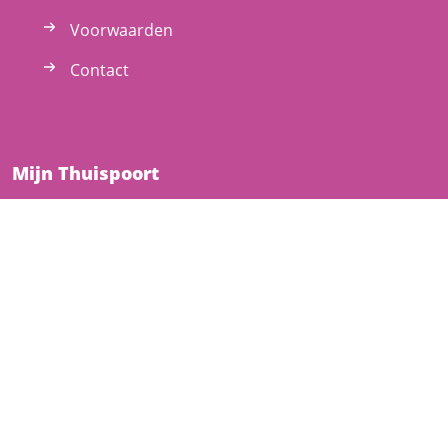
Voorwaarden
Contact
Mijn Thuispoort
Inschrijven
Inloggen
Gebruikersnaam vergeten
Wachtwoord vergeten