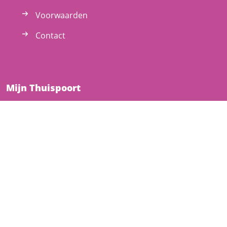
Voorwaarden
Contact
Mijn Thuispoort
Inschrijven
Inloggen
Gebruikersnaam vergeten
Wachtwoord vergeten